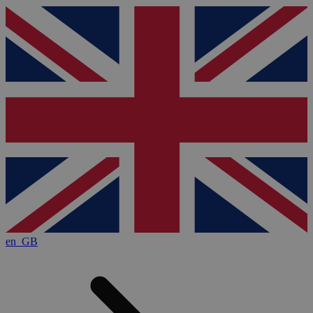
en_GB