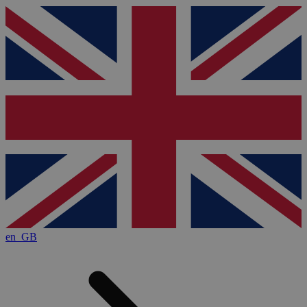
en_GB