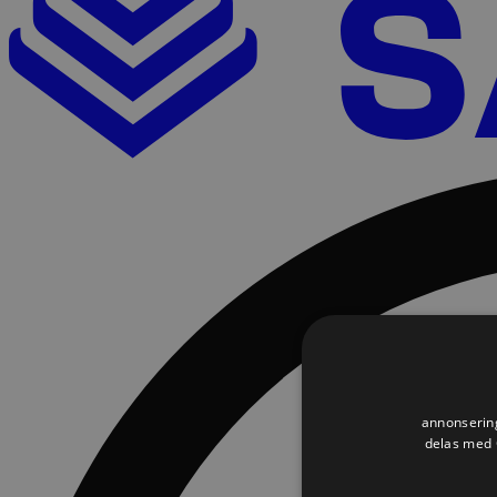
annonsering
delas med G