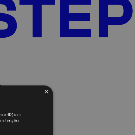
×
hets-ID) och
a eller göra