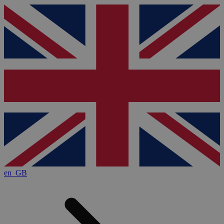
en_GB