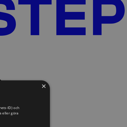
×
hets-ID) och
a eller göra