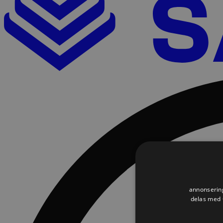
annonsering
delas med G