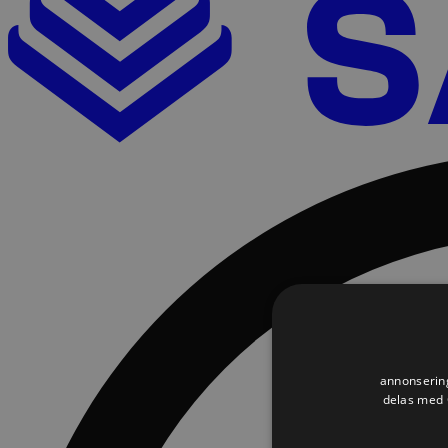
annonsering
delas med G