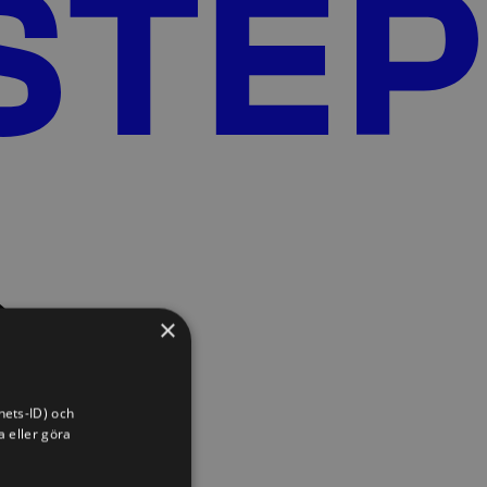
×
hets-ID) och
a eller göra