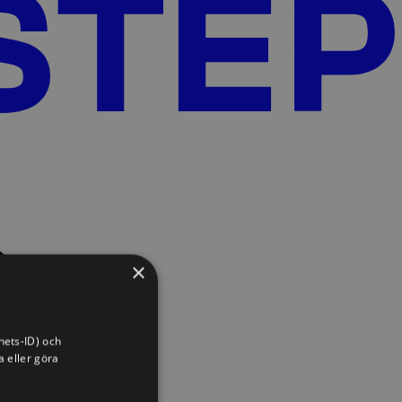
×
hets-ID) och
a eller göra