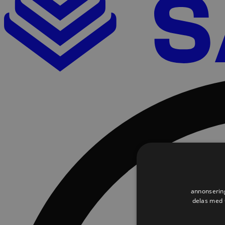
annonsering
delas med G