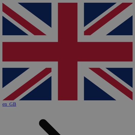
en_GB