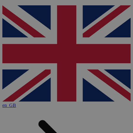
en_GB