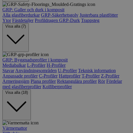
GRP: Galler och durk i komposit
Alla glasfiberdurkar
GRP-Säkerhetsgolv
Justerbara plastfötter
Ytor
Fästdetaljer
Profildragen GRP-Durk
Trappsteg
Visa alla (7)
GRP: Byggnadsprofiler i komposit
Mediabalkar
L-Profiler
H-Profiler
Stavar
Användningsområden
U-Profiler
Teknisk information
Anpassade profiler
C-Profiler
Hattprofiler
T-Profiler
Z-Profiler
Armeringsjärn
Plana profiler
Rektangulära profiler
Rör
Fördelar
med glasfiberprofiler
Kolfiberprofiler
Visa alla (18)
Värmemattor