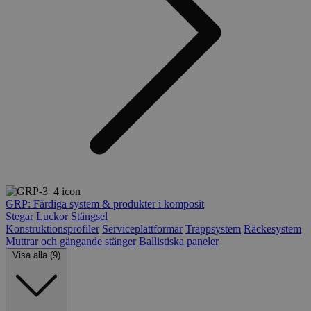
GRP: Färdiga system & produkter i komposit
Stegar
Luckor
Stängsel
Konstruktionsprofiler
Serviceplattformar
Trappsystem
Räckesystem
Muttrar och gängande stänger
Ballistiska paneler
Visa alla (9)