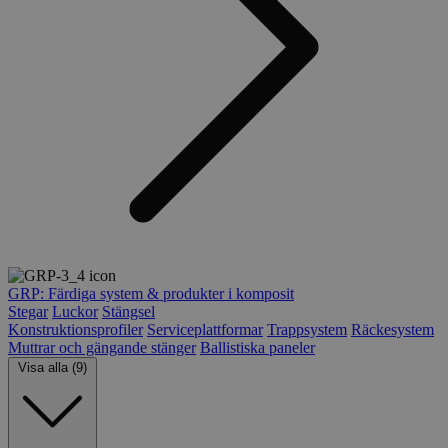
GRP: Färdiga system & produkter i komposit
Stegar
Luckor
Stängsel
Konstruktionsprofiler
Serviceplattformar
Trappsystem
Räckesystem
Muttrar och gängande stänger
Ballistiska paneler
Visa alla (9)