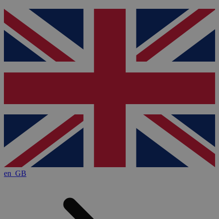
en_GB