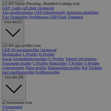
GRP: Galler och durk i komposit
Alla glasfiberdurkar
GRP-Säkerhetsgolv
Justerbara plastfötter
Ytor
Fästdetaljer
Profildragen GRP-Durk
Trappsteg
Visa alla (7)
GRP: Byggnadsprofiler i komposit
Mediabalkar
L-Profiler
H-Profiler
Stavar
Användningsområden
U-Profiler
Teknisk information
Anpassade profiler
C-Profiler
Hattprofiler
T-Profiler
Z-Profiler
Armeringsjärn
Plana profiler
Rektangulära profiler
Rör
Fördelar
med glasfiberprofiler
Kolfiberprofiler
Visa alla (18)
Värmemattor