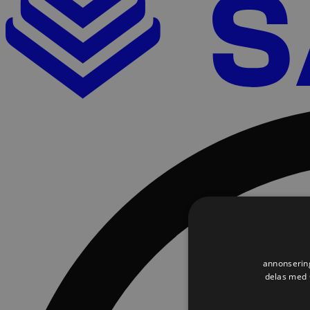
annonsering
delas med G