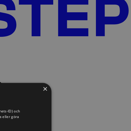
×
hets-ID) och
a eller göra