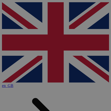
en_GB